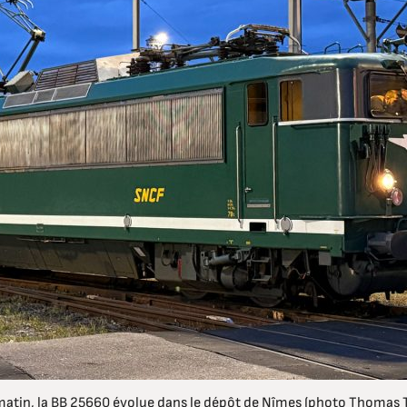
matin, la BB 25660 évolue dans le dépôt de Nîmes (photo Thomas 