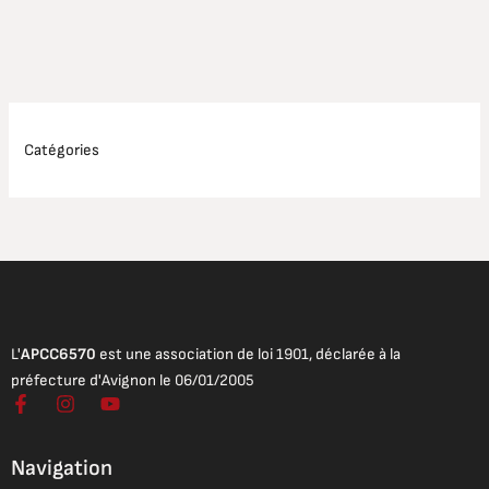
Catégories
L'
APCC6570
est une association de loi 1901, déclarée à la
préfecture d'Avignon le 06/01/2005
F
I
Y
a
n
o
c
s
u
e
t
t
Navigation
b
a
u