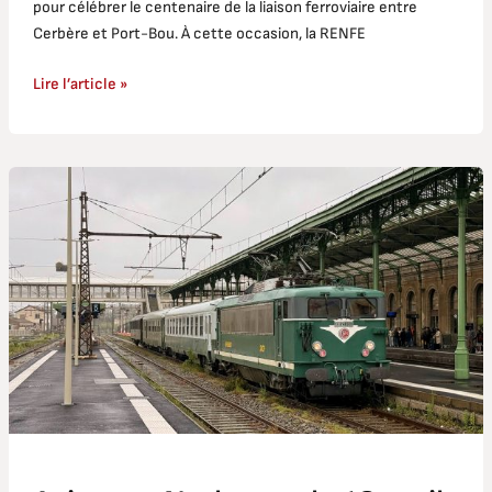
pour célébrer le centenaire de la liaison ferroviaire entre
Cerbère et Port-Bou. À cette occasion, la RENFE
Lire l’article »
Avignon-
Narbonne
le
13
avril
2025
avec
trois
voitures
anciennes