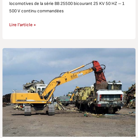
locomotives de la série BB 25500 bicourant 25 KV 50 HZ – 1
500 V continu commandées
Lire l’article »
CC
6500
:
destination
terminus
…