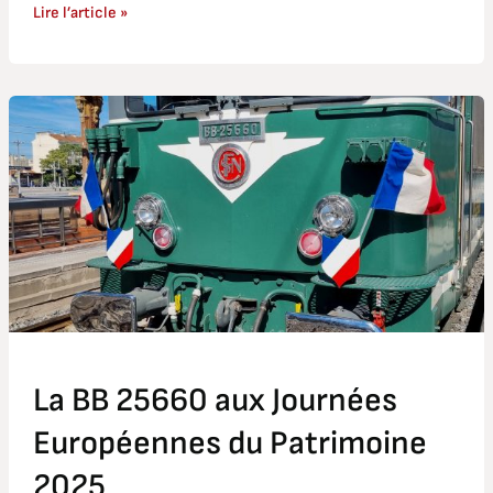
Lire l’article »
La
BB
25660
aux
Journées
Européennes
du
Patrimoine
2025
La BB 25660 aux Journées
Européennes du Patrimoine
2025