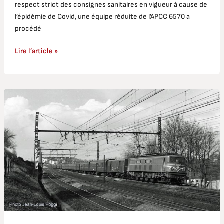
respect strict des consignes sanitaires en vigueur à cause de
l’épidémie de Covid, une équipe réduite de l’APCC 6570 a
procédé
Lire l’article »
Tour
d’horizon
de
la
Traction
1
500
V
sur
le
Sud-