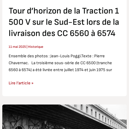
Est
Tour d’horizon de la Traction 1
lors
de
500 V sur le Sud-Est lors de la
la
livraison
livraison des CC 6560 à 6574
des
CC
11 mai 2025
|
Historique
6560
Ensemble des photos : Jean-Louis Poggi.Texte : Pierre
à
Chavernac. La troisième sous-série de CC 6500 (tranche
6574
6560 à 6574) a été livrée entre juillet 1974 et juin 1975 sur
Lire l’article »
La
CC
6570
exposée