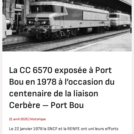
à
Port
Bou
en
1978
à
l’occasion
du
centenaire
La CC 6570 exposée à Port
de
la
Bou en 1978 à l’occasion du
liaison
centenaire de la liaison
Cerbère
–
Cerbère – Port Bou
Port
Bou
21 avril 2025
|
Historique
Le 22 janvier 1978 la SNCF et la RENFE ont uni leurs efforts