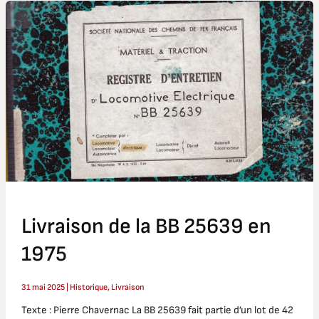
Livraison
de
la
BB
25639
en
1975
Livraison de la BB 25639 en
1975
31 mai 2025
|
Historique
,
Livraison
Texte : Pierre Chavernac La BB 25639 fait partie d’un lot de 42