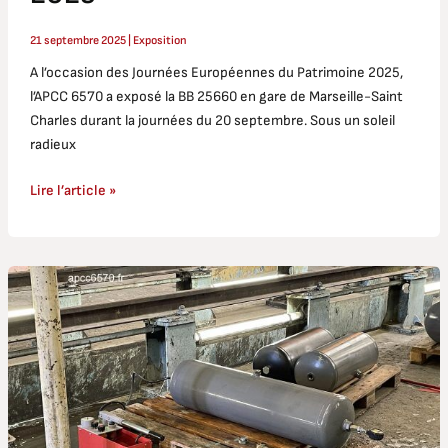
21 septembre 2025
|
Exposition
A l’occasion des Journées Européennes du Patrimoine 2025,
l’APCC 6570 a exposé la BB 25660 en gare de Marseille-Saint
Charles durant la journées du 20 septembre. Sous un soleil
radieux
Lire l’article »
CC
6570
et
BB
25639
:
requalification
des