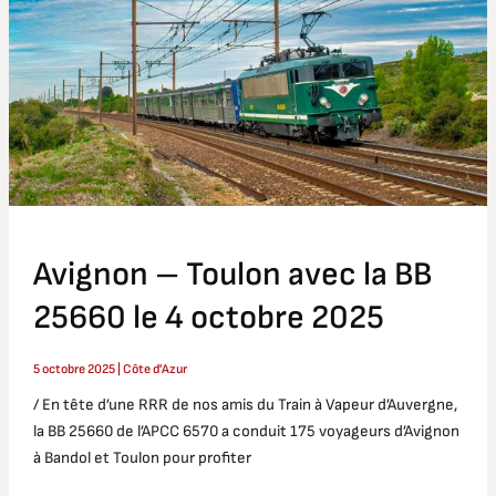
avec
la
BB
25660
le
4
octobre
2025
Avignon – Toulon avec la BB
25660 le 4 octobre 2025
5 octobre 2025
|
Côte d'Azur
/ En tête d’une RRR de nos amis du Train à Vapeur d’Auvergne,
la BB 25660 de l’APCC 6570 a conduit 175 voyageurs d’Avignon
à Bandol et Toulon pour profiter