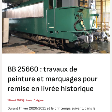
travaux
de
peinture
et
marquages
pour
remise
en
livrée
historique
BB 25660 : travaux de
peinture et marquages pour
remise en livrée historique
16 mai 2025
|
Livrée d'origine
Durant l’hiver 2020/2021 et le printemps suivant, dans le