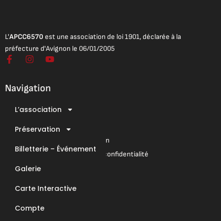
L'
APCC6570
est une association de loi 1901, déclarée à la
préfecture d'Avignon le 06/01/2005
F
I
Y
a
n
o
c
s
u
e
t
t
Navigation
b
a
u
o
g
b
L’association
o
r
e
Mentions légales
k
a
Conditions Générales de Vente
-
Préservation
m
f
Conditions Générales d’Utilisation
Billetterie – Événement
Mentions légales & Politique de confidentialité
Galerie
Nous contacter
Carte Interactive
E-Mail : contact@apcc6570.fr
Compte
Téléphone : 06 85 81 94 56