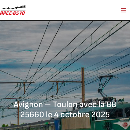
Aller
au
contenu
Avignon – Toulon avec la BB
25660 le 4 octobre 2025