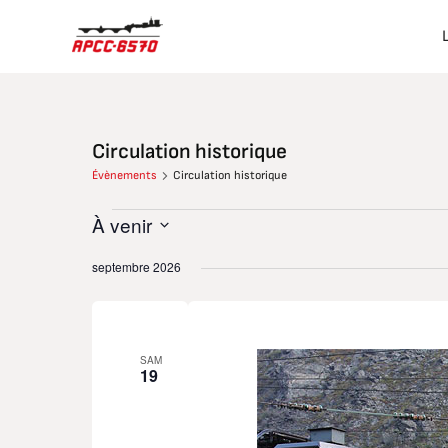
Aller
au
contenu
Circulation historique
Évènements
Évènements
Circulation historique
À venir
Sélectionnez
septembre 2026
une
date.
SAM
19