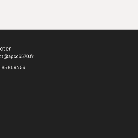
cter
act@apcc6570.fr
 85 81 94 56