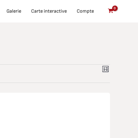
Galerie
Carte interactive
Compte
Navigation
Navigati
Liste
de
par
vues
Évènement
consulta