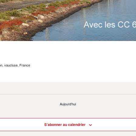
on, vaucluse, France
Aujourd’hui
S’abonner au calendrier