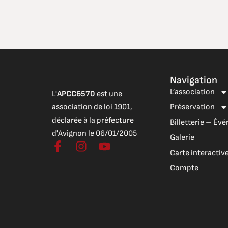
Navigation
L’association
L'
APCC6570
est une
association de loi 1901,
Préservation
déclarée à la préfecture
Billetterie – É
d'Avignon le 06/01/2005
Galerie
F
I
Y
Carte interactiv
a
n
o
c
s
u
Compte
e
t
t
b
a
u
o
g
b
o
r
e
k
a