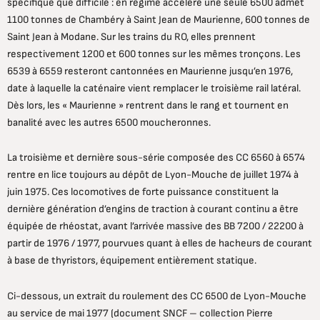
spécifique que difficile : en régime accéléré une seule 6500 admet
1100 tonnes de Chambéry à Saint Jean de Maurienne, 600 tonnes de
Saint Jean à Modane. Sur les trains du RO, elles prennent
respectivement 1200 et 600 tonnes sur les mêmes tronçons. Les
6539 à 6559 resteront cantonnées en Maurienne jusqu’en 1976,
date à laquelle la caténaire vient remplacer le troisième rail latéral.
Dès lors, les « Maurienne » rentrent dans le rang et tournent en
banalité avec les autres 6500 moucheronnes.
La troisième et dernière sous-série composée des CC 6560 à 6574
rentre en lice toujours au dépôt de Lyon-Mouche de juillet 1974 à
juin 1975. Ces locomotives de forte puissance constituent la
dernière génération d’engins de traction à courant continu a être
équipée de rhéostat, avant l’arrivée massive des BB 7200 / 22200 à
partir de 1976 / 1977, pourvues quant à elles de hacheurs de courant
à base de thyristors, équipement entièrement statique.
Ci-dessous, un extrait du roulement des CC 6500 de Lyon-Mouche
au service de mai 1977 (document SNCF – collection Pierre