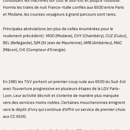
conduisant les machines sur tout le Sud-Est et jusqu’à Toulouse.
Hormis les trains de nuit France-Italie confiés aux 6500 entre Paris
et Modane, les courses voyageurs à grand parcours sont rares.
Principales abréviations (en plus de celles énumérées pour le
roulement précédent) : MOD (Modane), CHY (Chambéry), CUZ (Culoz),
BEL (Bellegarde), SJM (St Jean de Maurienne), AMB (Ambérieu), MAC
(Mâcon), CrE (Compteur d’Energie).
En 1981 les TGV portent un premier coup rude aux 6500 du Sud-Est
avec l’ouverture progressive en plusieurs étapes de la LGV Paris-
Lyon. Leur activité décroit et s’oriente de manière plus marquée
vers des services moins nobles. Certaines moucheronnes émigrent
vers le dépôt d’Ivry qui continue d’offrir un service de premier choix
aux CC 6500.