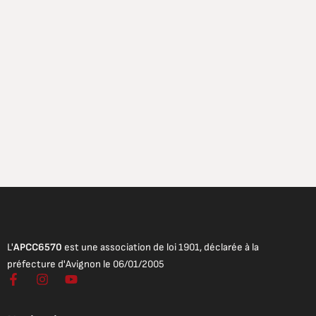
L'
APCC6570
est une association de loi 1901, déclarée à la
préfecture d'Avignon le 06/01/2005
F
I
Y
a
n
o
c
s
u