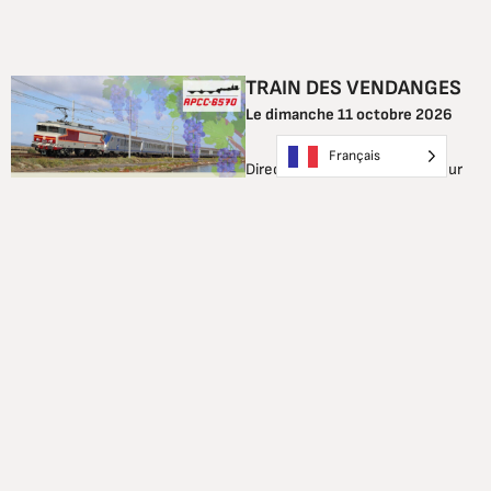
TRAIN DES VENDANGES
Le dimanche 11 octobre 2026
Français
Direction la Côte Vermeille pour
vivre
l’un des principaux
événements festifs de l’automne
: « Vendanges en fête » à
Banyuls-sur-Mer !
Notre train desservira aussi
Collioure, très beau village élu
« Village préféré des français »
en 2024 !
Deux locomotives historiques
remorqueront notre train : les
BB