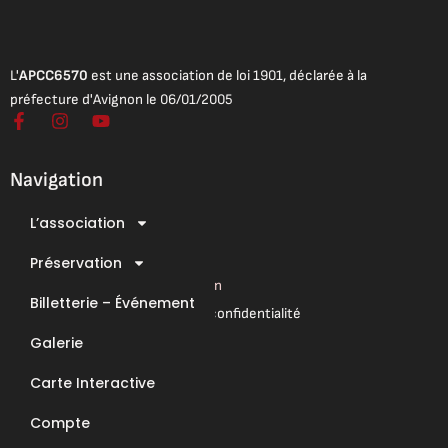
L'
APCC6570
est une association de loi 1901, déclarée à la
préfecture d'Avignon le 06/01/2005
F
I
Y
a
n
o
c
s
u
e
t
t
Navigation
b
a
u
o
g
b
L’association
o
r
e
Mentions légales
k
a
Conditions Générales de Vente
-
Préservation
m
f
Conditions Générales d’Utilisation
Billetterie – Événement
Mentions légales & Politique de confidentialité
Galerie
Nous contacter
Carte Interactive
E-Mail : contact@apcc6570.fr
Compte
Téléphone : 06 85 81 94 56