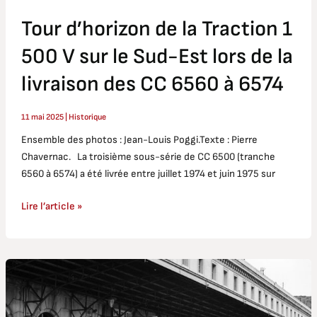
Est
Tour d’horizon de la Traction 1
lors
de
500 V sur le Sud-Est lors de la
la
livraison
livraison des CC 6560 à 6574
des
CC
11 mai 2025
|
Historique
6560
Ensemble des photos : Jean-Louis Poggi.Texte : Pierre
à
Chavernac. La troisième sous-série de CC 6500 (tranche
6574
6560 à 6574) a été livrée entre juillet 1974 et juin 1975 sur
Lire l’article »
La
CC
6570