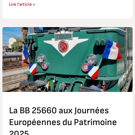
Lire l’article »
La
BB
25660
aux
Journées
Européennes
du
Patrimoine
2025
La BB 25660 aux Journées
Européennes du Patrimoine
2025