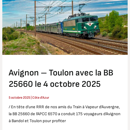
avec
la
BB
25660
le
4
octobre
2025
Avignon – Toulon avec la BB
25660 le 4 octobre 2025
5 octobre 2025
|
Côte d'Azur
/ En tête d’une RRR de nos amis du Train à Vapeur d’Auvergne,
la BB 25660 de l’APCC 6570 a conduit 175 voyageurs d’Avignon
à Bandol et Toulon pour profiter