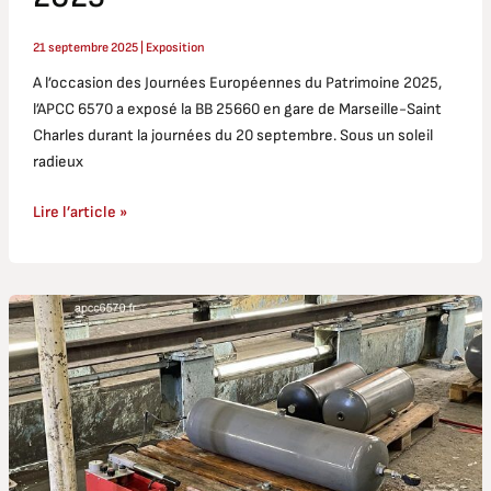
21 septembre 2025
|
Exposition
A l’occasion des Journées Européennes du Patrimoine 2025,
l’APCC 6570 a exposé la BB 25660 en gare de Marseille-Saint
Charles durant la journées du 20 septembre. Sous un soleil
radieux
Lire l’article »
CC
6570
et
BB
25639
:
requalification
des