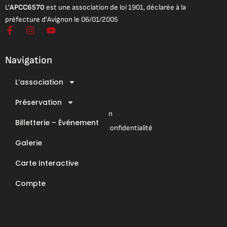
L'
APCC6570
est une association de loi 1901, déclarée à la
préfecture d'Avignon le 06/01/2005
F
I
Y
a
n
o
c
s
u
e
t
t
Navigation
b
a
u
o
g
b
L’association
o
r
e
Mentions légales
k
a
Conditions Générales de Vente
-
Préservation
m
f
Conditions Générales d’Utilisation
Billetterie – Événement
Mentions légales & Politique de confidentialité
Galerie
Nous contacter
Carte Interactive
E-Mail : contact@apcc6570.fr
Compte
Téléphone : 06 85 81 94 56