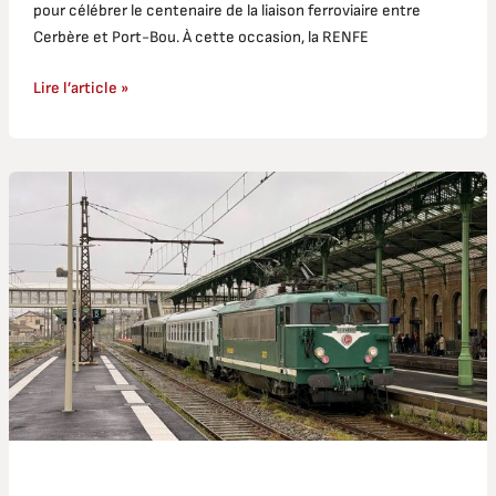
pour célébrer le centenaire de la liaison ferroviaire entre
Cerbère et Port-Bou. À cette occasion, la RENFE
Lire l’article »
Avignon-
Narbonne
le
13
avril
2025
avec
trois
voitures
anciennes