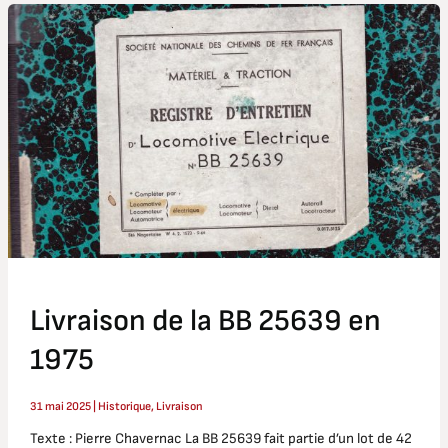
Livraison
de
la
BB
25639
en
1975
Livraison de la BB 25639 en
1975
31 mai 2025
|
Historique
,
Livraison
Texte : Pierre Chavernac La BB 25639 fait partie d’un lot de 42