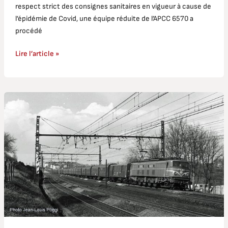
respect strict des consignes sanitaires en vigueur à cause de
l’épidémie de Covid, une équipe réduite de l’APCC 6570 a
procédé
Lire l’article »
Tour
d’horizon
de
la
Traction
1
500
V
sur
le
Sud-