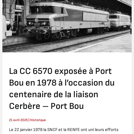
exposée
à
Port
Bou
en
1978
à
l’occasion
du
centenaire
La CC 6570 exposée à Port
de
la
Bou en 1978 à l’occasion du
liaison
centenaire de la liaison
Cerbère
–
Cerbère – Port Bou
Port
Bou
21 avril 2025
|
Historique
Le 22 janvier 1978 la SNCF et la RENFE ont uni leurs efforts