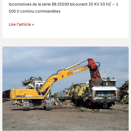
locomotives de la série BB 25500 bicourant 25 KV 50 HZ – 1
500 V continu commandées
Lire l’article »
CC
6500
:
destination
terminus
…