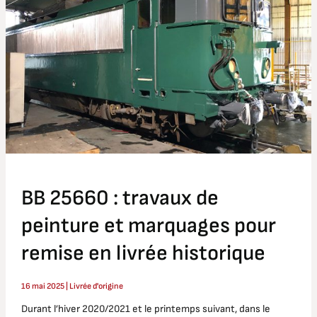
travaux
de
peinture
et
marquages
pour
remise
en
livrée
historique
BB 25660 : travaux de
peinture et marquages pour
remise en livrée historique
16 mai 2025
|
Livrée d'origine
Durant l’hiver 2020/2021 et le printemps suivant, dans le