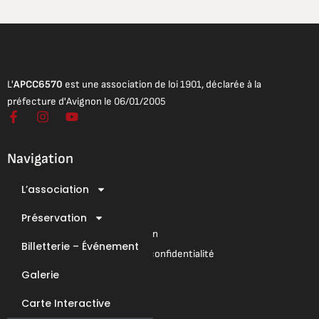
L'
APCC6570
est une association de loi 1901, déclarée à la
préfecture d'Avignon le 06/01/2005
F
I
Y
a
n
o
c
s
u
e
t
t
Navigation
b
a
u
o
g
b
L’association
o
r
e
Mentions légales
k
a
Conditions Générales de Vente
-
Préservation
m
f
Conditions Générales d’Utilisation
Billetterie – Événement
Mentions légales & Politique de confidentialité
Galerie
Nous contacter
Carte Interactive
E-Mail : contact@apcc6570.fr