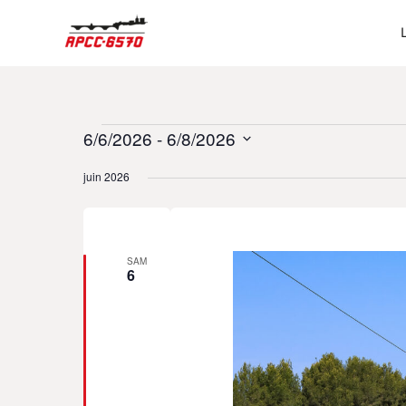
Aller
au
contenu
6/6/2026
 - 
6/8/2026
Évènements
Sélectionnez
juin 2026
une
date.
SAM
6