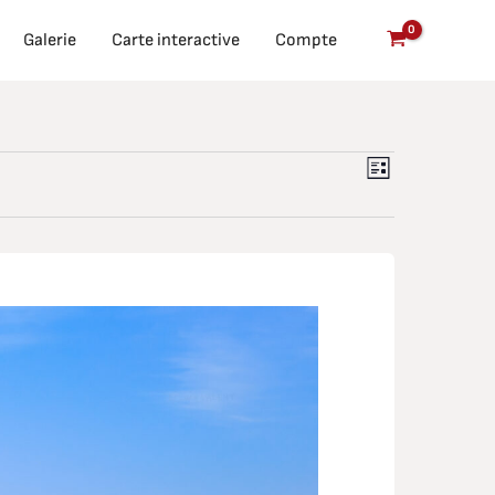
Galerie
Carte interactive
Compte
Navigation
Navigati
Liste
de
par
vues
Évènement
consulta