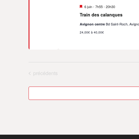
Mis
6 juin - 7h55
-
20h30
en
Train des calanques
avant
Bd Saint-Roch, Avign
Avignon centre
24,00€ à 40,00€
Évènements
précédents