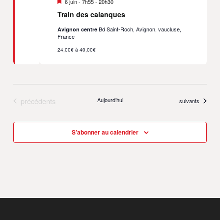
Mis
6 juin - 7h55
-
20h30
en
Train des calanques
avant
Bd Saint-Roch, Avignon, vaucluse,
Avignon centre
France
24,00€ à 40,00€
Évènements
précédents
Aujourd’hui
Évènements
suivants
S’abonner au calendrier