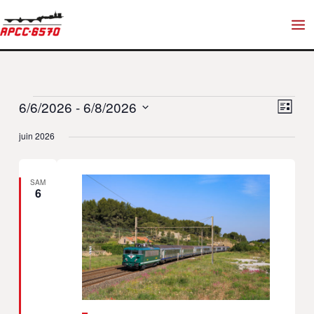
Aller
au
contenu
6/6/2026
 - 
6/8/2026
Naviga
Navi
Évènements
Liste
de
Sélectionnez
juin 2026
une
vues
par
date.
Évène
cons
SAM
6