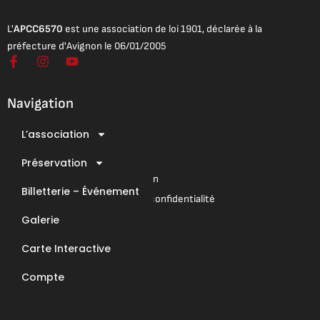
L'
APCC6570
est une association de loi 1901, déclarée à la
préfecture d'Avignon le 06/01/2005
F
I
Y
a
n
o
c
s
u
e
t
t
Navigation
b
a
u
o
g
b
L’association
o
r
e
Mentions légales
k
a
Conditions Générales de Vente
-
Préservation
m
f
Conditions Générales d’Utilisation
Billetterie – Événement
Mentions légales & Politique de confidentialité
Galerie
Nous contacter
Carte Interactive
E-Mail : contact@apcc6570.fr
Compte
Téléphone : 06 85 81 94 56