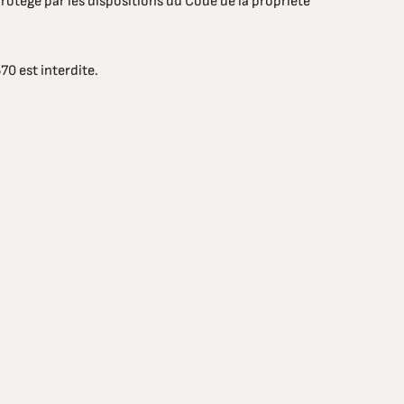
rotégé par les dispositions du Code de la propriété
70 est interdite.