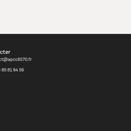
cter
act@apcc6570.fr
 85 81 94 56