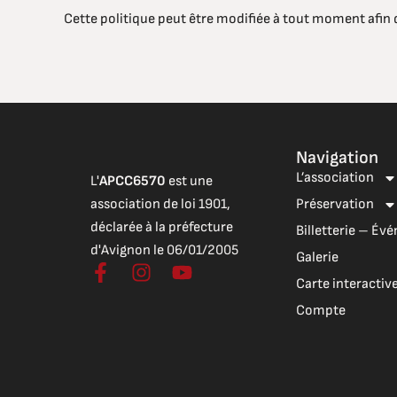
Cette politique peut être modifiée à tout moment afin 
Navigation
L’association
L'
APCC6570
est une
association de loi 1901,
Préservation
déclarée à la préfecture
Billetterie – É
d'Avignon le 06/01/2005
Galerie
F
I
Y
Carte interactiv
a
n
o
c
s
u
Compte
e
t
t
b
a
u
o
g
b
o
r
e