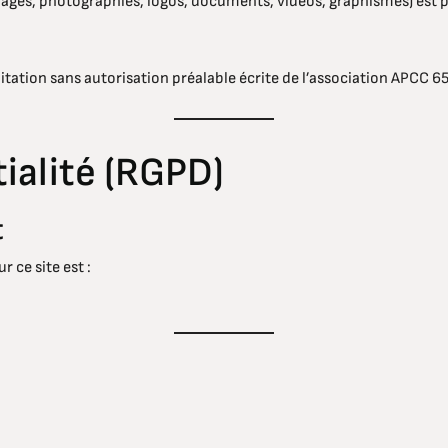
mages, photographies, logos, documents, vidéos, graphismes) est p
tation sans autorisation préalable écrite de l’association APCC 65
tialité (RGPD)
t
 ce site est :