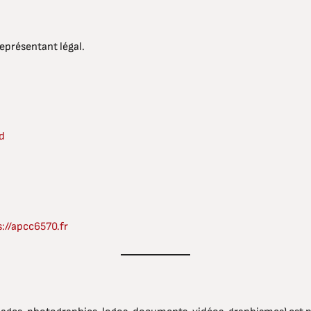
représentant légal.
d
s://apcc6570.fr