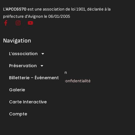
L'
APCC6570
est une association de loi 1901, déclarée à la
préfecture d'Avignon le 06/01/2005
F
I
Y
a
n
o
c
s
u
e
t
t
Navigation
b
a
u
o
g
b
L’association
o
r
e
Mentions légales
k
a
Conditions Générales de Vente
-
Préservation
m
f
Conditions Générales d’Utilisation
Billetterie – Événement
Mentions légales & Politique de confidentialité
Galerie
Nous contacter
Carte Interactive
E-Mail : contact@apcc6570.fr
Compte
Téléphone : 06 85 81 94 56