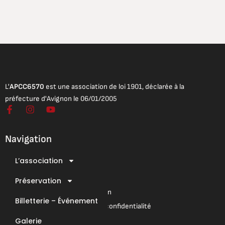
L'
APCC6570
est une association de loi 1901, déclarée à la
préfecture d'Avignon le 06/01/2005
F
I
Y
a
n
o
c
s
u
e
t
t
Navigation
b
a
u
o
g
b
L’association
o
r
e
Mentions légales
k
a
Conditions Générales de Vente
-
Préservation
m
f
Conditions Générales d’Utilisation
Billetterie – Événement
Mentions légales & Politique de confidentialité
Galerie