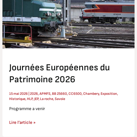
Journées Européennes du
Patrimoine 2026
15 mai 2026
|
2026
,
APMFS
,
BB 25660
,
CC6500
,
Chambery
,
Exposition
,
Historique
,
HLP
,
JEP
,
La roche
,
Savoie
Programme a venir
Lire l’article »