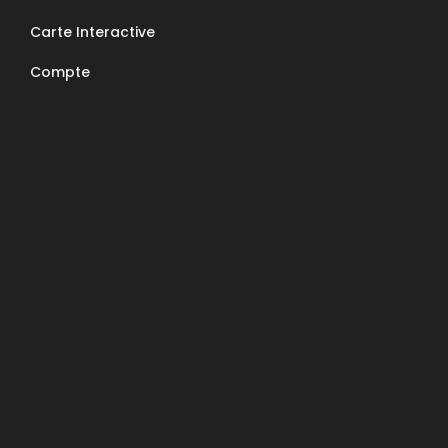
Nous contacter
Carte Interactive
E-Mail : contact@apcc6570.fr
Compte
Téléphone : 06 85 81 94 56