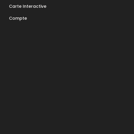
Nous contacter
Carte Interactive
E-Mail : contact@apcc6570.fr
Compte
Téléphone : 06 85 81 94 56