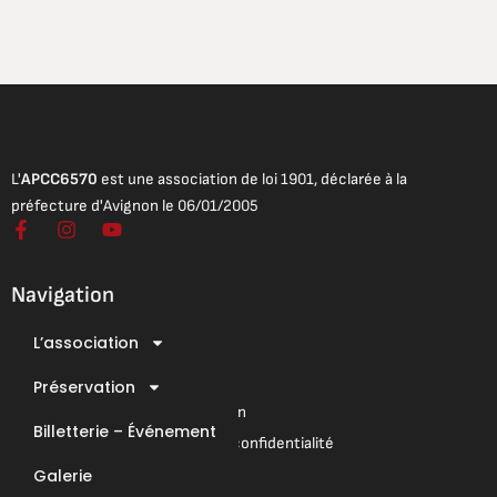
L'
APCC6570
est une association de loi 1901, déclarée à la
préfecture d'Avignon le 06/01/2005
F
I
Y
a
n
o
c
s
u
e
t
t
Navigation
b
a
u
o
g
b
L’association
o
r
e
Mentions légales
k
a
Conditions Générales de Vente
-
Préservation
m
f
Conditions Générales d’Utilisation
Billetterie – Événement
Mentions légales & Politique de confidentialité
Galerie