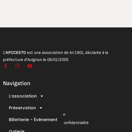
L'
APCC6570
est une association de loi 1901, déclarée à la
préfecture d'Avignon le 06/01/2005
F
I
Y
a
n
o
c
s
u
e
t
t
Navigation
b
a
u
o
g
b
L’association
o
r
e
Mentions légales
k
a
Conditions Générales de Vente
-
Préservation
m
f
Conditions Générales d’Utilisation
Billetterie – Événement
Mentions légales & Politique de confidentialité
Galerie