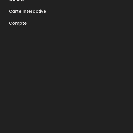
Nous contacter
Carte Interactive
E-Mail : contact@apcc6570.fr
Compte
Téléphone : 06 85 81 94 56