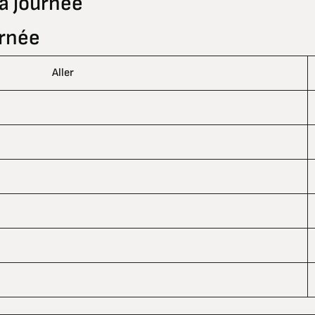
a journée
urnée
Aller