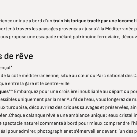
érience unique à bord d’un
train historique tracté par une locomot
orter à travers les paysages provençaux jusqu’à la Méditerranée 
ous propose une escapade mêlant patrimoine ferroviaire, découve
s de rêve
ençal*
s de la côte méditerranéenne, situé au cœur du Parc national des 
que entre la gare et le centre-ville
nques**
Embarquez pour une croisière inoubliable au départ du port
ssibles uniquement par la mer.Au fil de l’eau, vous longerez de m
ux turquoise, découvrirez des criques sauvages et préservées, ai
néen.Chaque calanque révèle une ambiance unique : eaux cristalline
spectacle naturel commenté à bord pour mieux comprendre l’histo
éal pour admirer, photographier et s’émerveiller devant l’un des p