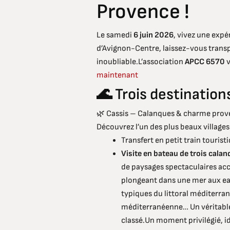
Provence !
Le samedi
6 juin 2026
, vivez une exp
d’Avignon-Centre, laissez-vous transp
inoubliable.L’association
APCC 6570
v
maintenant
🌊 Trois destination
🌿 Cassis – Calanques & charme prov
Découvrez l’un des plus beaux village
Transfert en petit train touristi
Visite en bateau de trois cala
de paysages spectaculaires acce
plongeant dans une mer aux ea
typiques du littoral méditerra
méditerranéenne… Un véritable 
classé.Un moment privilégié, id