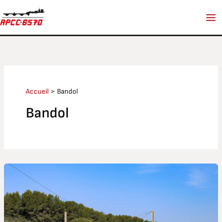
Aller
au
contenu
Accueil
Bandol
Bandol
Train
des
calanques