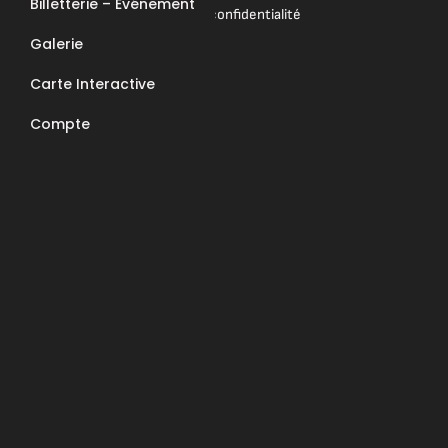
Billetterie – Événement
Mentions légales & Politique de confidentialité
Galerie
Nous contacter
Carte Interactive
E-Mail : contact@apcc6570.fr
Compte
Téléphone : 06 85 81 94 56