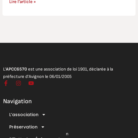
Lire l’article »
L'
APCC6570
est une association de loi 1901, déclarée à la
préfecture d'Avignon le 06/01/2005
F
I
Y
a
n
o
c
s
u
e
t
t
Navigation
b
a
u
o
g
b
L’association
o
r
e
Mentions légales
k
a
Conditions Générales de Vente
-
Préservation
m
f
Conditions Générales d’Utilisation