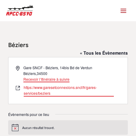
Aller
au
contenu
Béziers
« Tous les Évènements
Adresse
Gare SNCF - Béziers, 14bis Bd de Verdun
Béziers
,
34500
Recevoir l’Itinéraire à suivre
Site
https://www.garesetconnexions.sncf/fr/gares-
web
services/beziers
Évènements pour ce lieu
Aucun résultat trouvé.
Notice