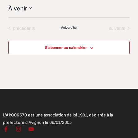
À venir
Sélectionnez
une
Évènements
Évènements
date.
précédents
Aujourd’hui
suivants
S’abonner au calendrier
L'
APCC6570
est une association de loi 1901, déclarée à la
préfecture d'Avignon le 06/01/2005
F
I
Y
a
n
o