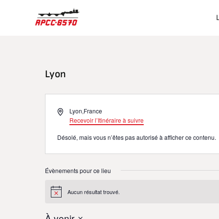
Aller
au
contenu
Lyon
Adresse
Lyon
,
France
Recevoir l’Itinéraire à suivre
Désolé, mais vous n’êtes pas autorisé à afficher ce contenu.
Évènements pour ce lieu
Aucun résultat trouvé.
Notice
À venir