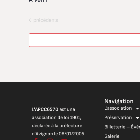
Sélectionnez
une
Évènements
date.
précédents
Navigation
L’association
L'
APCC6570
est une
association de loi 1901,
Préservation
déclarée à la préfecture
Billetterie – É
d'Avignon le 06/01/2005
Galerie