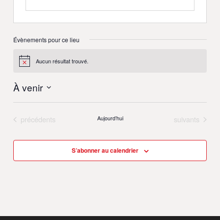
Évènements pour ce lieu
Aucun résultat trouvé.
Notice
À venir
Sélectionnez
une
Évènements
Évènements
date.
précédents
Aujourd’hui
suivants
S’abonner au calendrier