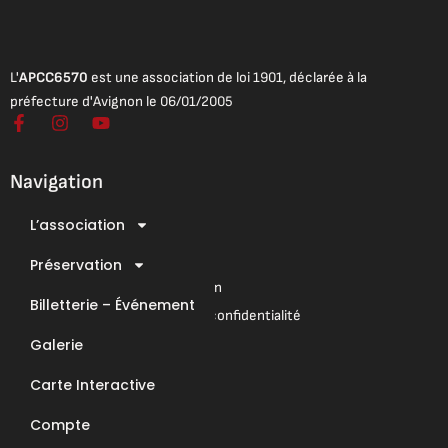
L'
APCC6570
est une association de loi 1901, déclarée à la
préfecture d'Avignon le 06/01/2005
F
I
Y
a
n
o
c
s
u
e
t
t
Navigation
b
a
u
o
g
b
L’association
o
r
e
Mentions légales
k
a
Conditions Générales de Vente
-
Préservation
m
f
Conditions Générales d’Utilisation
Billetterie – Événement
Mentions légales & Politique de confidentialité
Galerie
Nous contacter
Carte Interactive
E-Mail : contact@apcc6570.fr
Compte
Téléphone : 06 85 81 94 56