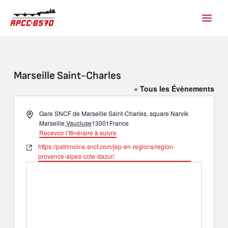
Aller
au
contenu
Marseille Saint-Charles
« Tous les Évènements
Adresse
Gare SNCF de Marseille Saint-Charles, square Narvik
Marseille
,
Vaucluse
13001
France
Recevoir l’Itinéraire à suivre
Site
https://patrimoine.sncf.com/jep-en-regions/region-
web
provence-alpes-cote-dazur/