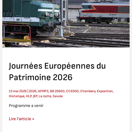
Journées Européennes du
Patrimoine 2026
15 mai 2026
|
2026
,
APMFS
,
BB 25660
,
CC6500
,
Chambery
,
Exposition
,
Historique
,
HLP
,
JEP
,
La roche
,
Savoie
Programme a venir
Lire l’article »