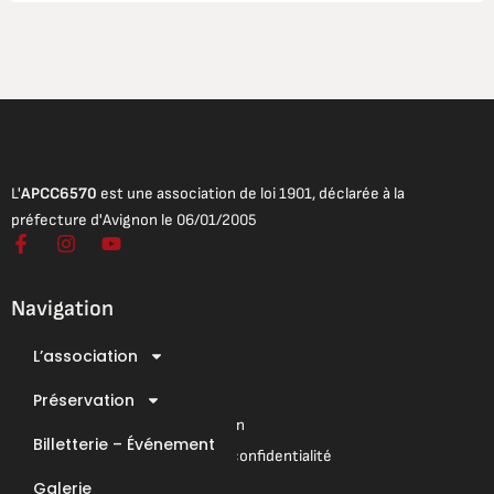
L'
APCC6570
est une association de loi 1901, déclarée à la
préfecture d'Avignon le 06/01/2005
F
I
Y
a
n
o
c
s
u
e
t
t
Navigation
b
a
u
o
g
b
L’association
o
r
e
Mentions légales
k
a
Conditions Générales de Vente
-
Préservation
m
f
Conditions Générales d’Utilisation
Billetterie – Événement
Mentions légales & Politique de confidentialité
Galerie