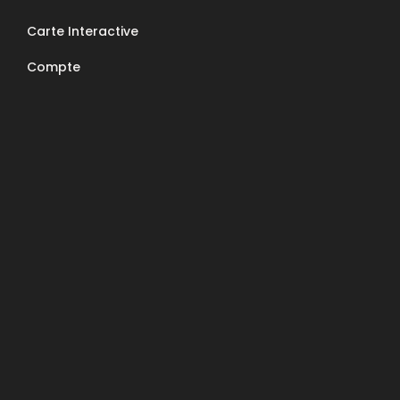
Nous contacter
Carte Interactive
E-Mail : contact@apcc6570.fr
Compte
Téléphone : 06 85 81 94 56