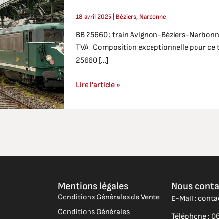
avril
18 avril 2025
|
Béziers
,
Narbonne
2025
BB 25660 : train Avignon-Béziers-Narbonne
avec
TVA Composition exceptionnelle pour ce tr
trois
25660 […]
voitures
anciennes
Lire l’article »
Mentions légales
Nous conta
Conditions Générales de Vente
E-Mail : cont
Conditions Générales
Téléphone : 06