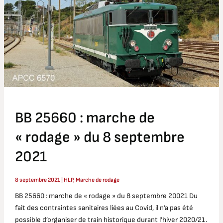
« rodage »
du
8
septembre
2021
BB 25660 : marche de
« rodage » du 8 septembre
2021
8 septembre 2021
|
HLP
,
Marche de rodage
BB 25660 : marche de « rodage » du 8 septembre 20021 Du
fait des contraintes sanitaires liées au Covid, il n’a pas été
possible d’organiser de train historique durant l’hiver 2020/21.