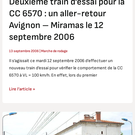
Deuxième train d’essai pour la
le
12
CC 6570 : un aller-retour
septembre
Avignon – Miramas le 12
2006
septembre 2006
13 septembre 2006
|
Marche de rodage
Il s’agissait ce mardi 12 septembre 2006 d’effectuer un
nouveau train d’essai pour vérifier le comportement de la CC
6570 à VL = 100 km/h. En effet, lors du premier
Lire l’article »
Premier
train
de