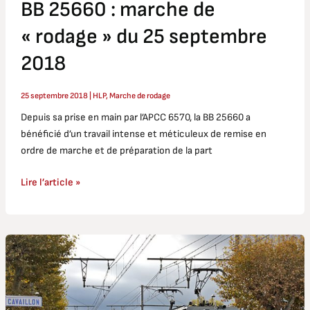
BB 25660 : marche de
« rodage » du 25 septembre
2018
25 septembre 2018
|
HLP
,
Marche de rodage
Depuis sa prise en main par l’APCC 6570, la BB 25660 a
bénéficié d’un travail intense et méticuleux de remise en
ordre de marche et de préparation de la part
Lire l’article »
Marche
d’essai
du
mardi
25