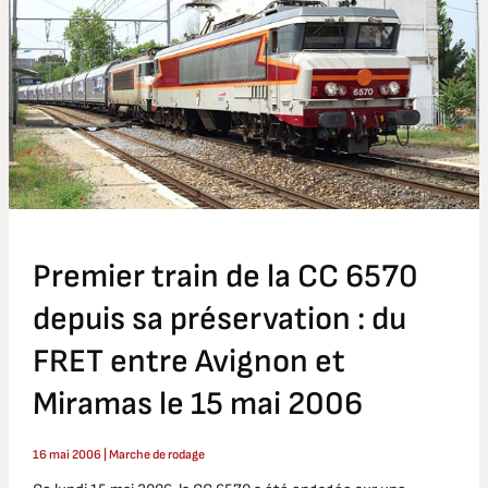
la
CC
6570
depuis
sa
préservation
:
du
FRET
entre
Premier train de la CC 6570
Avignon
et
depuis sa préservation : du
Miramas
le
FRET entre Avignon et
15
Miramas le 15 mai 2006
mai
2006
16 mai 2006
|
Marche de rodage