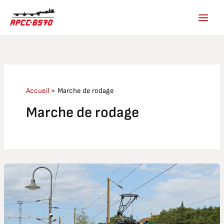
Aller
au
contenu
Accueil
Marche de rodage
Marche de rodage
BB
25660
:
marche
de