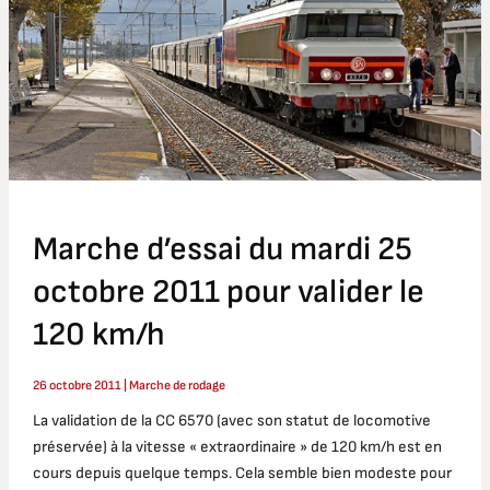
octobre
2011
pour
valider
le
120
km/h
Marche d’essai du mardi 25
octobre 2011 pour valider le
120 km/h
26 octobre 2011
|
Marche de rodage
La validation de la CC 6570 (avec son statut de locomotive
préservée) à la vitesse « extraordinaire » de 120 km/h est en
cours depuis quelque temps. Cela semble bien modeste pour