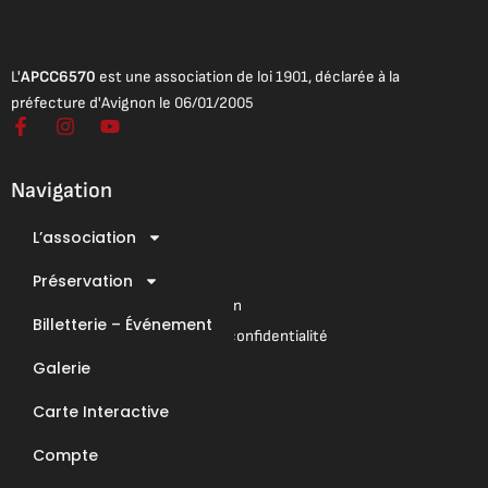
L'
APCC6570
est une association de loi 1901, déclarée à la
préfecture d'Avignon le 06/01/2005
F
I
Y
a
n
o
c
s
u
e
t
t
Navigation
b
a
u
o
g
b
L’association
o
r
e
Mentions légales
k
a
Conditions Générales de Vente
-
Préservation
m
f
Conditions Générales d’Utilisation
Billetterie – Événement
Mentions légales & Politique de confidentialité
Galerie
Nous contacter
Carte Interactive
E-Mail : contact@apcc6570.fr
Compte
Téléphone : 06 85 81 94 56