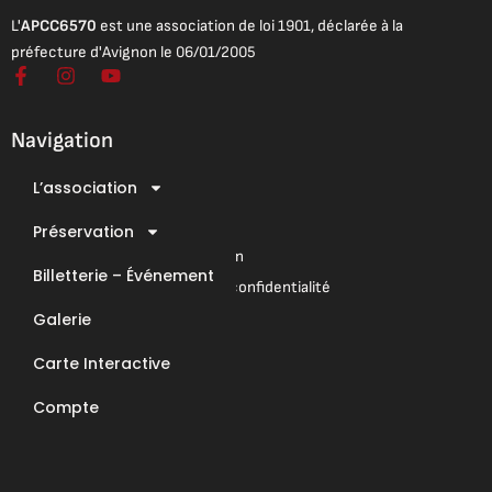
L'
APCC6570
est une association de loi 1901, déclarée à la
préfecture d'Avignon le 06/01/2005
F
I
Y
a
n
o
c
s
u
e
t
t
Navigation
b
a
u
o
g
b
L’association
o
r
e
Mentions légales
k
a
Conditions Générales de Vente
-
Préservation
m
f
Conditions Générales d’Utilisation
Billetterie – Événement
Mentions légales & Politique de confidentialité
Galerie
Nous contacter
Carte Interactive
E-Mail : contact@apcc6570.fr
Compte
Téléphone : 06 85 81 94 56