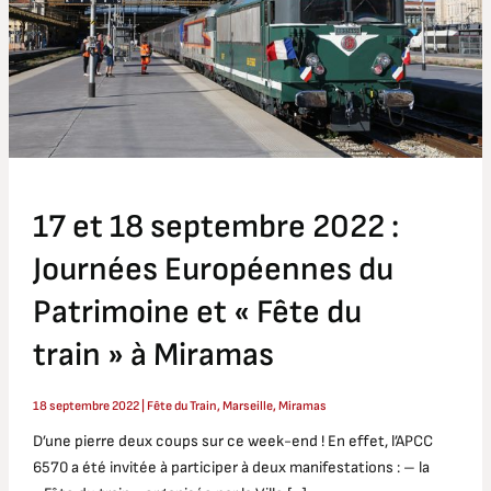
:
Journées
Européennes
du
Patrimoine
et
« Fête
du
17 et 18 septembre 2022 :
train »
à
Journées Européennes du
Miramas
Patrimoine et « Fête du
train » à Miramas
18 septembre 2022
|
Fête du Train
,
Marseille
,
Miramas
D’une pierre deux coups sur ce week-end ! En effet, l’APCC
6570 a été invitée à participer à deux manifestations : – la