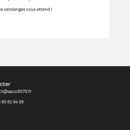
des vendanges vous attend !
cter
act@apcc6570.fr
 85 81 94 56