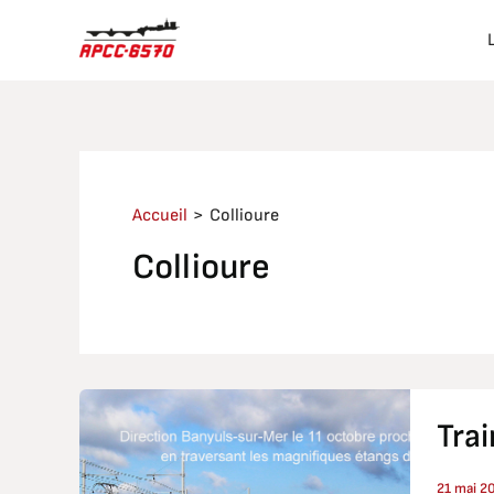
Aller
au
contenu
Accueil
Collioure
Collioure
Train
Tra
des
vendan
21 mai 2