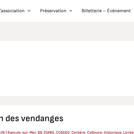
L’association
Préservation
Billetterie – Événement
in des vendanges
ges
026
|
Banyuls-sur-Mer
,
BB 25660
,
CC6500
,
Cerbère
,
Collioure
,
Historique
,
Livrée