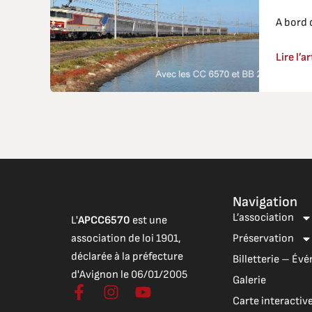
A bord 
Lire l’ar
Navigation
L’association
L'
APCC6570
est une
association de loi 1901,
Préservation
déclarée à la préfecture
Billetterie – É
d'Avignon le 06/01/2005
Galerie
F
I
Y
Carte interactiv
a
n
o