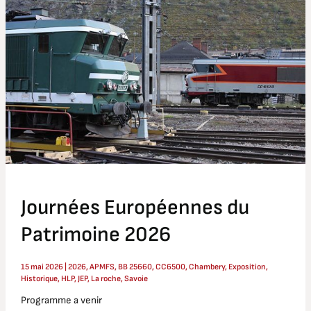
du
Patrimoine
2026
Journées Européennes du
Patrimoine 2026
15 mai 2026
|
2026
,
APMFS
,
BB 25660
,
CC6500
,
Chambery
,
Exposition
,
Historique
,
HLP
,
JEP
,
La roche
,
Savoie
Programme a venir