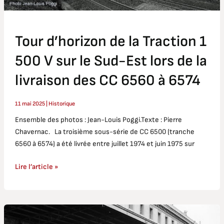
le
Sud-
Est
Tour d’horizon de la Traction 1
lors
de
500 V sur le Sud-Est lors de la
la
livraison
livraison des CC 6560 à 6574
des
CC
11 mai 2025
|
Historique
6560
Ensemble des photos : Jean-Louis Poggi.Texte : Pierre
à
Chavernac. La troisième sous-série de CC 6500 (tranche
6574
6560 à 6574) a été livrée entre juillet 1974 et juin 1975 sur
Lire l’article »
La
CC