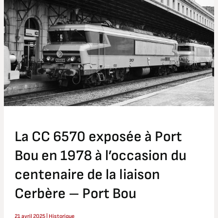
6570
exposée
à
Port
Bou
en
1978
à
l’occasion
du
centenaire
La CC 6570 exposée à Port
de
la
Bou en 1978 à l’occasion du
liaison
centenaire de la liaison
Cerbère
–
Cerbère – Port Bou
Port
Bou
21 avril 2025
|
Historique