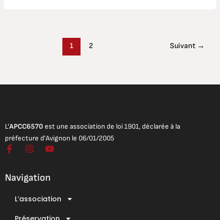
1
2
Suivant
→
L'
APCC6570
est une association de loi 1901, déclarée à la
préfecture d'Avignon le 06/01/2005
F
I
Y
a
n
o
c
s
u
e
t
t
Navigation
b
a
u
o
g
b
L’association
o
r
e
Mentions légales
k
a
Conditions Générales de Vente
-
Préservation
m