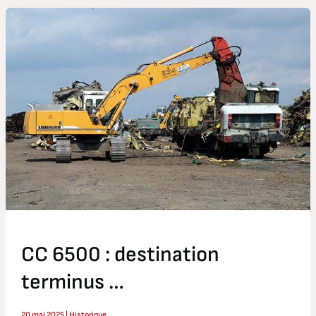
CC
6500
:
destination
terminus
…
CC 6500 : destination
terminus …
20 mai 2025
|
Historique