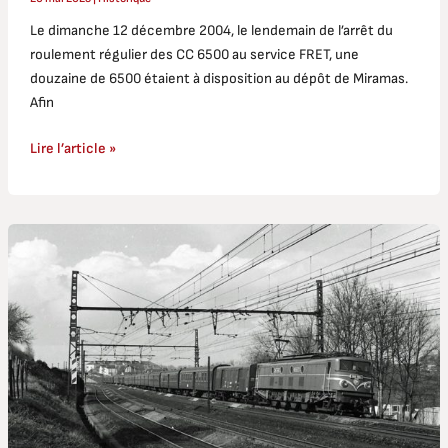
Le dimanche 12 décembre 2004, le lendemain de l’arrêt du
roulement régulier des CC 6500 au service FRET, une
douzaine de 6500 étaient à disposition au dépôt de Miramas.
Afin
Lire l’article »
Tour
d’horizon
de
la
Traction
1
500
V
sur