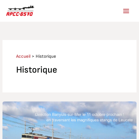
Aller
au
contenu
Accueil
Historique
Historique
Train
des
vendanges