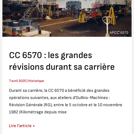
sa
carrière
CC 6570 : les grandes
révisions durant sa carrière
7 avril 2025
|
Historique
Durant sa carrière, la CC 6570 a bénéficié des grandes
opérations suivantes, aux ateliers d’Oullins-Machines :
Révision Générale (RG), entre le 5 octobre et le 10 novembre
1982 (Kilométrage depuis mise
Lire l’article »