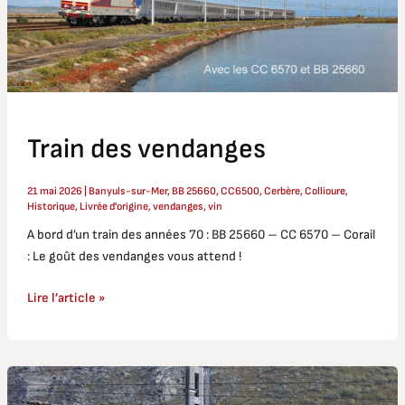
Train des vendanges
21 mai 2026
|
Banyuls-sur-Mer
,
BB 25660
,
CC6500
,
Cerbère
,
Collioure
,
Historique
,
Livrée d'origine
,
vendanges
,
vin
A bord d’un train des années 70 : BB 25660 – CC 6570 – Corail
: Le goût des vendanges vous attend !
Lire l’article »
Journées
Européennes