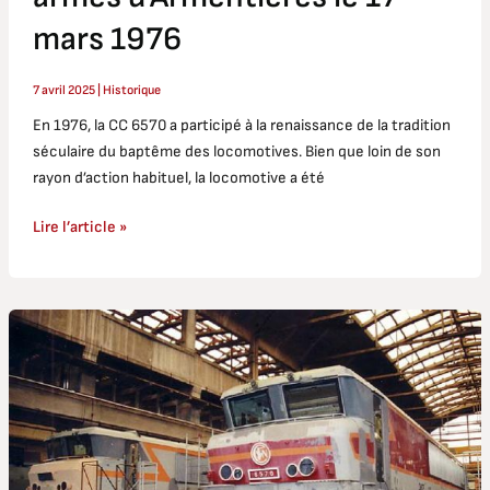
mars 1976
7 avril 2025
|
Historique
En 1976, la CC 6570 a participé à la renaissance de la tradition
séculaire du baptême des locomotives. Bien que loin de son
rayon d’action habituel, la locomotive a été
Lire l’article »
CC
6570
:
les
grandes
révisions
durant