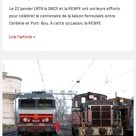
Le 22 janvier 1978 la SNCF et la RENFE ont uni leurs efforts
pour célébrer le centenaire de la liaison ferroviaire entre
Cerbère et Port-Bou. À cette occasion, la RENFE
Lire l’article »
CC
6570
:
derniers
jours
de
service
régulier,
et
prise
en