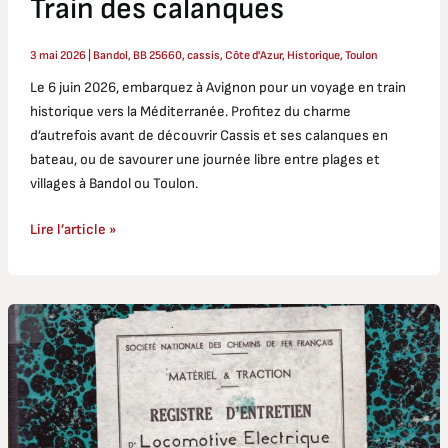
Train des calanques
3 mai 2026
|
Bandol
,
BB 25660
,
cassis
,
Côte d'Azur
,
Historique
,
Toulon
Le 6 juin 2026, embarquez à Avignon pour un voyage en train
historique vers la Méditerranée. Profitez du charme
d’autrefois avant de découvrir Cassis et ses calanques en
bateau, ou de savourer une journée libre entre plages et
villages à Bandol ou Toulon.
Lire l’article »
Livraison
de
la
BB
25639
en