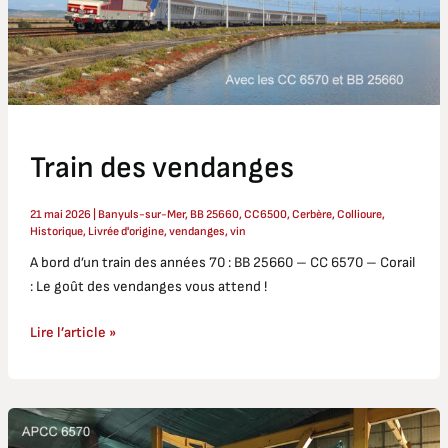
Train des vendanges
21 mai 2026
|
Banyuls-sur-Mer
,
BB 25660
,
CC6500
,
Cerbère
,
Collioure
,
Historique
,
Livrée d'origine
,
vendanges
,
vin
A bord d’un train des années 70 : BB 25660 – CC 6570 – Corail
: Le goût des vendanges vous attend !
Lire l’article »
BB
25660