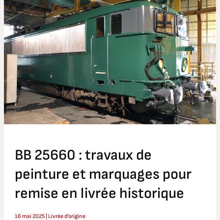
:
travaux
de
peinture
et
marquages
pour
remise
en
livrée
historique
BB 25660 : travaux de
peinture et marquages pour
remise en livrée historique
16 mai 2025
|
Livrée d'origine