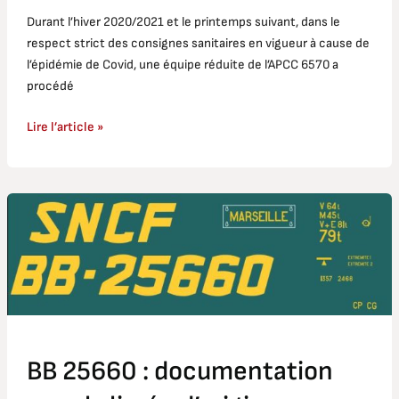
Durant l’hiver 2020/2021 et le printemps suivant, dans le
respect strict des consignes sanitaires en vigueur à cause de
l’épidémie de Covid, une équipe réduite de l’APCC 6570 a
procédé
Lire l’article »
BB
25660
:
documentation
pour
la
livrée
d’origine
BB 25660 : documentation