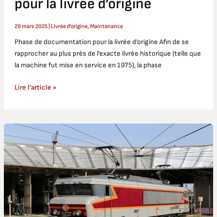
pour la livrée d’origine
29 mars 2025
|
Livrée d'origine
,
Maintenance
Phase de documentation pour la livrée d’origine Afin de se
rapprocher au plus près de l’exacte livrée historique (telle que
la machine fut mise en service en 1975), la phase
Lire l’article »
Remise
en
livrée
d’origine
de
la
CC
6570