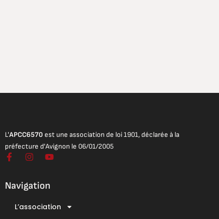
L'
APCC6570
est une association de loi 1901, déclarée à la
préfecture d'Avignon le 06/01/2005
F
I
Y
a
n
o
c
s
u
e
t
t
Navigation
b
a
u
o
g
b
L’association
o
r
e
Mentions légales
k
a