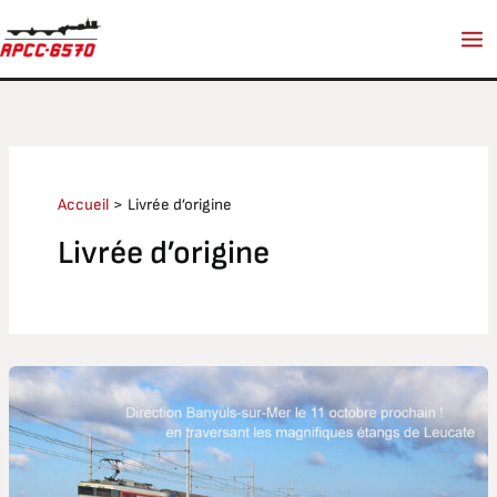
Aller
au
contenu
Accueil
Livrée d’origine
Livrée d’origine
Train
des
vendanges