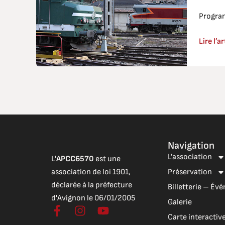
2026
Progra
Lire l’ar
Navigation
L’association
L'
APCC6570
est une
association de loi 1901,
Préservation
déclarée à la préfecture
Billetterie – É
d'Avignon le 06/01/2005
Galerie
F
I
Y
Carte interactiv
a
n
o