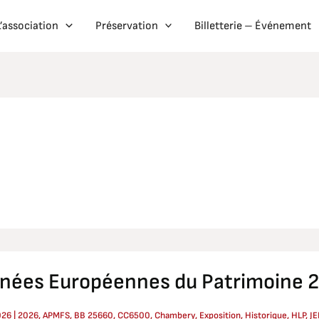
L’association
Préservation
Billetterie – Événement
s
rnées Européennes du Patrimoine 
ennes
oine
026
|
2026
,
APMFS
,
BB 25660
,
CC6500
,
Chambery
,
Exposition
,
Historique
,
HLP
,
JE