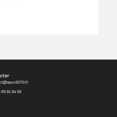
cter
act@apcc6570.fr
 85 81 94 56