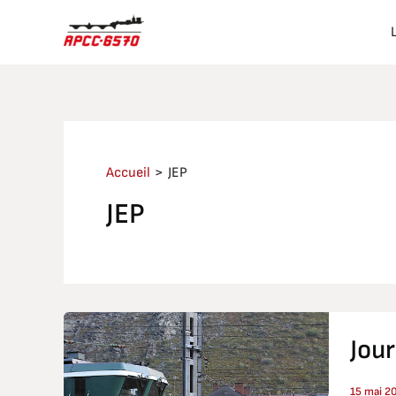
Aller
au
contenu
Accueil
JEP
JEP
Journée
Jou
Europé
du
Patrim
15 mai 2