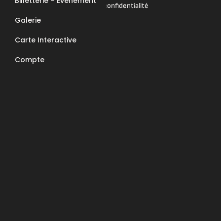
Billetterie – Événement
Mentions légales & Politique de confidentialité
Galerie
Nous contacter
Carte Interactive
E-Mail : contact@apcc6570.fr
Compte
Téléphone : 06 85 81 94 56