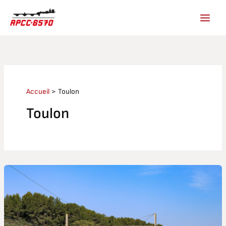
Aller
au
contenu
Accueil
Toulon
Toulon
Train
des
calanques