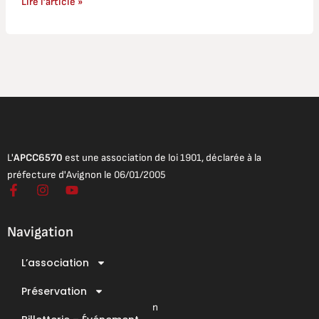
Lire l’article »
L'
APCC6570
est une association de loi 1901, déclarée à la
préfecture d'Avignon le 06/01/2005
F
I
Y
a
n
o
c
s
u
e
t
t
Navigation
b
a
u
o
g
b
L’association
o
r
e
Mentions légales
k
a
Conditions Générales de Vente
-
Préservation
m
f
Conditions Générales d’Utilisation