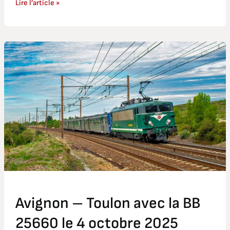
Lire l’article »
Avignon
–
Toulon
avec
la
BB
25660
le
4
octobre
2025
Avignon – Toulon avec la BB
25660 le 4 octobre 2025