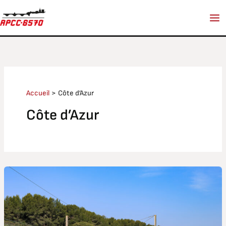
Aller
au
contenu
Accueil
Côte d’Azur
Côte d’Azur
Train
des
calanques