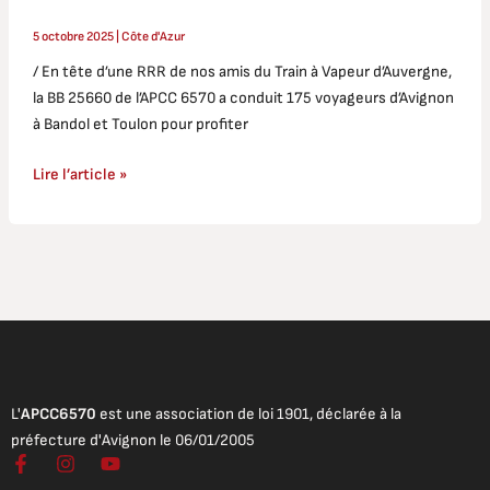
5 octobre 2025
|
Côte d'Azur
/ En tête d’une RRR de nos amis du Train à Vapeur d’Auvergne,
la BB 25660 de l’APCC 6570 a conduit 175 voyageurs d’Avignon
à Bandol et Toulon pour profiter
Lire l’article »
L'
APCC6570
est une association de loi 1901, déclarée à la
préfecture d'Avignon le 06/01/2005
F
I
Y
a
n
o