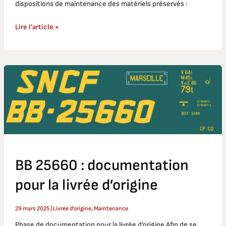
dispositions de maintenance des matériels préservés :
Lire l’article »
BB
25660
:
documentation
pour
la
livrée
d’origine
BB 25660 : documentation
pour la livrée d’origine
29 mars 2025
|
Livrée d'origine
,
Maintenance
Phase de documentation pour la livrée d’origine Afin de se