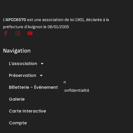
L'
APCC6570
est une association de loi 1901, déclarée à la
préfecture d'Avignon le 06/01/2005
F
I
Y
a
n
o
c
s
u
e
t
t
Navigation
b
a
u
o
g
b
L’association
o
r
e
Mentions légales
k
a
Conditions Générales de Vente
-
Préservation
m
f
Conditions Générales d’Utilisation
Billetterie – Événement
Mentions légales & Politique de confidentialité
Galerie
Nous contacter
Carte Interactive
E-Mail : contact@apcc6570.fr
Compte
Téléphone : 06 85 81 94 56