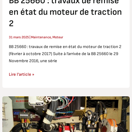
BB 25660 : travaux de remise
en état du moteur de traction
2
31 mars 2025
|
Maintenance
,
Moteur
BB 25660 : travaux de remise en état du moteur de traction 2
(février à octobre 2017) Suite à l’arrivée de la BB 25660 le 29
Novembre 2016, une série
Lire l’article »
Maintenance
de
la
BB
25660