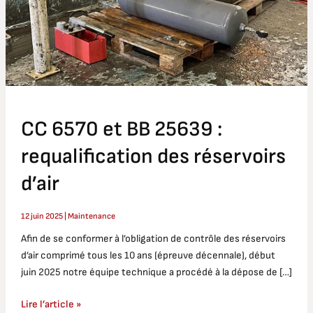
:
requalification
des
réservoirs
d’air
CC 6570 et BB 25639 :
requalification des réservoirs
d’air
12 juin 2025
|
Maintenance
Afin de se conformer à l’obligation de contrôle des réservoirs
d’air comprimé tous les 10 ans (épreuve décennale), début
juin 2025 notre équipe technique a procédé à la dépose de […]
Lire l’article »