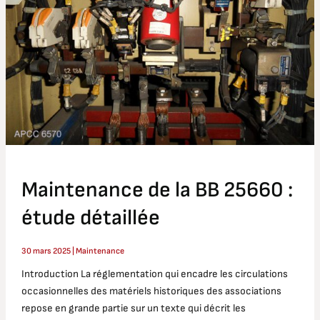
:
étude
détaillée
Maintenance de la BB 25660 :
étude détaillée
30 mars 2025
|
Maintenance
Introduction La réglementation qui encadre les circulations
occasionnelles des matériels historiques des associations
repose en grande partie sur un texte qui décrit les