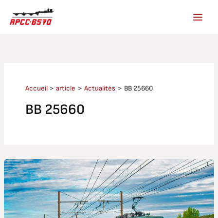
Aller
au
contenu
Accueil
article
Actualités
BB 25660
BB 25660
Avignon
–
Toulon
avec
la