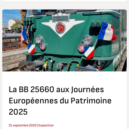
La
BB
25660
aux
Journées
Européennes
du
Patrimoine
2025
La BB 25660 aux Journées
Européennes du Patrimoine
2025
21 septembre 2025
|
Exposition