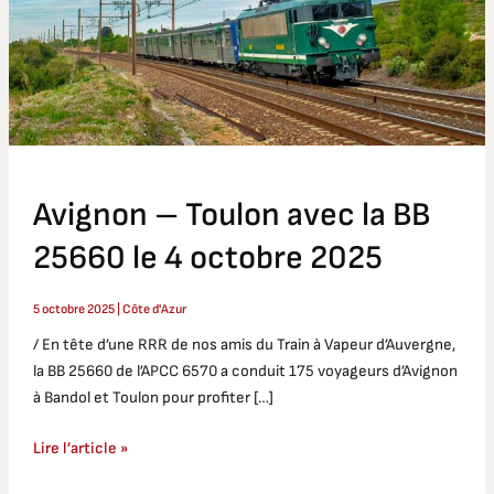
BB
25660
le
4
octobre
2025
Avignon – Toulon avec la BB
25660 le 4 octobre 2025
5 octobre 2025
|
Côte d'Azur
/ En tête d’une RRR de nos amis du Train à Vapeur d’Auvergne,
la BB 25660 de l’APCC 6570 a conduit 175 voyageurs d’Avignon
à Bandol et Toulon pour profiter […]
Lire l’article »