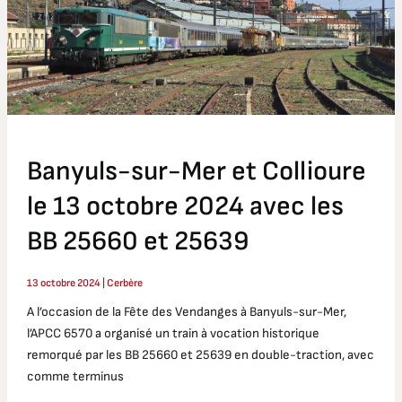
le
13
octobre
2024
avec
les
BB
Banyuls-sur-Mer et Collioure
25660
et
le 13 octobre 2024 avec les
25639
BB 25660 et 25639
13 octobre 2024
|
Cerbère
A l’occasion de la Fête des Vendanges à Banyuls-sur-Mer,
l’APCC 6570 a organisé un train à vocation historique
remorqué par les BB 25660 et 25639 en double-traction, avec
comme terminus