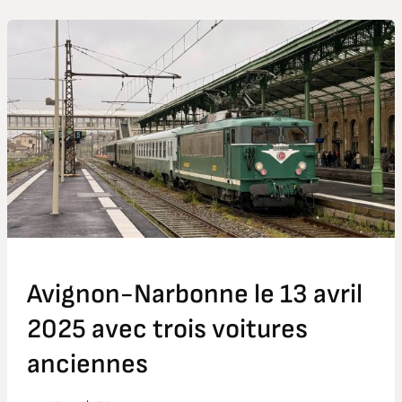
Avignon-
Narbonne
le
13
avril
2025
avec
trois
voitures
anciennes
Avignon-Narbonne le 13 avril
2025 avec trois voitures
anciennes