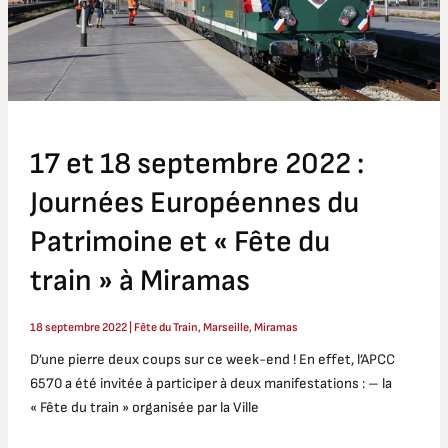
Européennes
du
Patrimoine
et
« Fête
du
17 et 18 septembre 2022 :
train »
à
Journées Européennes du
Miramas
Patrimoine et « Fête du
train » à Miramas
18 septembre 2022
|
Fête du Train
,
Marseille
,
Miramas
D’une pierre deux coups sur ce week-end ! En effet, l’APCC
6570 a été invitée à participer à deux manifestations : – la
« Fête du train » organisée par la Ville