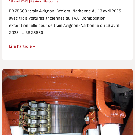
18 avril 2025
|
Béziers
,
Narbonne
BB 25660 : train Avignon-Béziers-Narbonne du 13 avril 2025
avec trois voitures anciennes du TVA Composition
exceptionnelle pour ce train Avignon-Narbonne du 13 avril
2025 : la BB 25660
Lire l’article »
BB
25660
:
travaux
de
remise
en
état
du