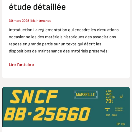
étude détaillée
30 mars 2025
|
Maintenance
Introduction La réglementation qui encadre les circulations
occasionnelles des matériels historiques des associations
repose en grande partie sur un texte qui décrit les
dispositions de maintenance des matériels préservés :
Lire l’article »
BB
25660
:
documentation
pour
la