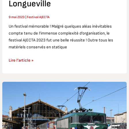
Longueville
9 mai 2023
|
Festival AJECTA
Un festival mémorable ! Malgré quelques aléas inévitables
compte tenu de l’immense complexité d’organisation, le
festival AJECTA 2023 fut une belle réussite ! Outre tous les
matériels conservés en statique
Lire l’article »
17
et
18
septembre
2022
:
Journées