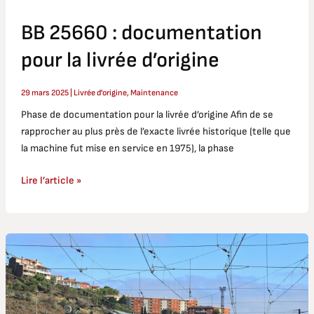
livrée
d’origine
BB 25660 : documentation
pour la livrée d’origine
29 mars 2025
|
Livrée d'origine
,
Maintenance
Phase de documentation pour la livrée d’origine Afin de se
rapprocher au plus près de l’exacte livrée historique (telle que
la machine fut mise en service en 1975), la phase
Lire l’article »
Banyuls-
sur-
Mer
et
Collioure