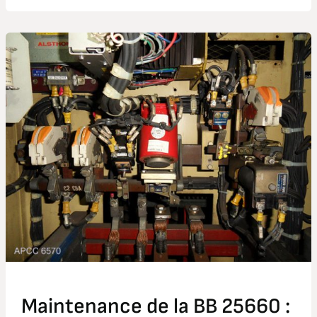
Maintenance
de
la
BB
25660
:
étude
détaillée
Maintenance de la BB 25660 :