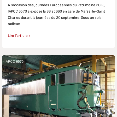
A l’occasion des Journées Européennes du Patrimoine 2025,
l’APCC 6570 a exposé la BB 25660 en gare de Marseille-Saint
Charles durant la journées du 20 septembre. Sous un soleil
radieux
Lire l’article »
BB
25660
:
travaux
de
peinture
et
marquages
pour
remise