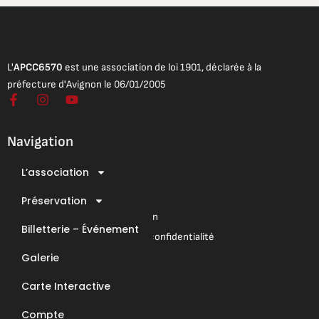
L'
APCC6570
est une association de loi 1901, déclarée à la
préfecture d'Avignon le 06/01/2005
F
I
Y
a
n
o
c
s
u
e
t
t
Navigation
b
a
u
o
g
b
L’association
o
r
e
Mentions légales
k
a
Conditions Générales de Vente
-
Préservation
m
f
Conditions Générales d’Utilisation
Billetterie – Événement
Mentions légales & Politique de confidentialité
Galerie
Nous contacter
Carte Interactive
E-Mail : contact@apcc6570.fr
Compte
Téléphone : 06 85 81 94 56