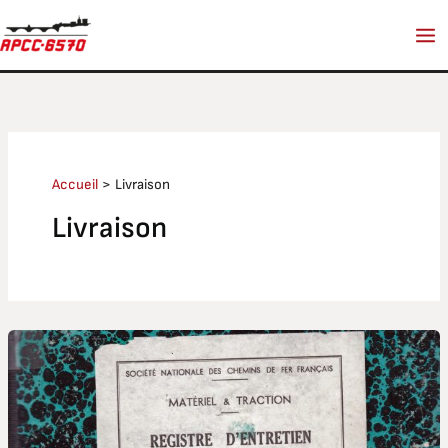
Aller
au
contenu
Accueil
Livraison
Livraison
Livraison
de
la
BB
25639