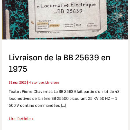
en
1975
Livraison de la BB 25639 en
1975
31 mai 2025
|
Historique
,
Livraison
Texte : Pierre Chavernac La BB 25639 fait partie d’un lot de 42
locomotives de la série BB 25500 bicourant 25 KV 50 HZ – 1
500 V continu commandées […]
Lire l’article »