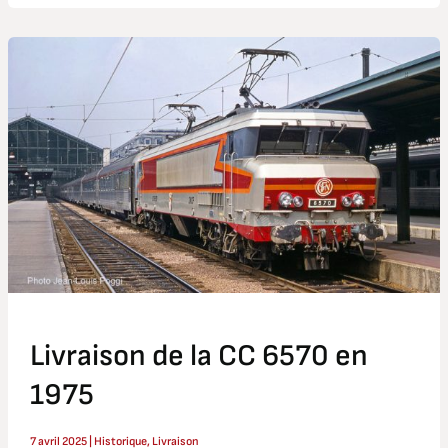
Livraison
de
la
CC
6570
en
1975
Livraison de la CC 6570 en
1975
7 avril 2025
|
Historique
,
Livraison