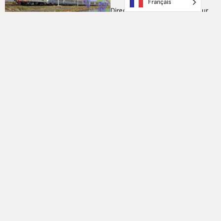
Français
Direction la Côte Vermeille pour
vivre
l’un des principaux
événements festifs de l’automne
: « Vendanges en fête » à
Banyuls-sur-Mer !
Notre train desservira aussi
Collioure, très beau village élu
« Village préféré des français »
en 2024 !
Deux locomotives historiques
remorqueront notre train : les
BB
25660 et CC 6570
.
A l’aller, nous prévoyons
d’emprunter le « Contournement
Nîmes-Montpellier (CNM) », avec